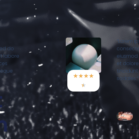
“Lorem ip
sed do
consectet
t labore
eiusmod 
ices
et dolore
neque
tincidun
★
★
★
★
sodales.”
★
t
n