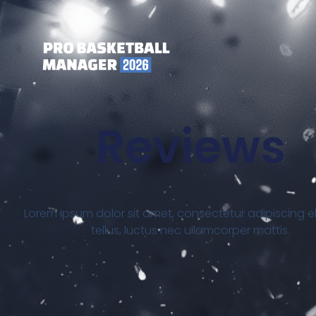
Reviews
Lorem ipsum dolor sit amet, consectetur adipiscing elit.
tellus, luctus nec ullamcorper mattis.