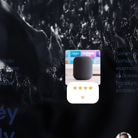
“Lorem ip
sed do
consectet
t labore
eiusmod 
ices
et dolore
neque
tincidun
★
★
★
★
sodales.”
★
ey
dy