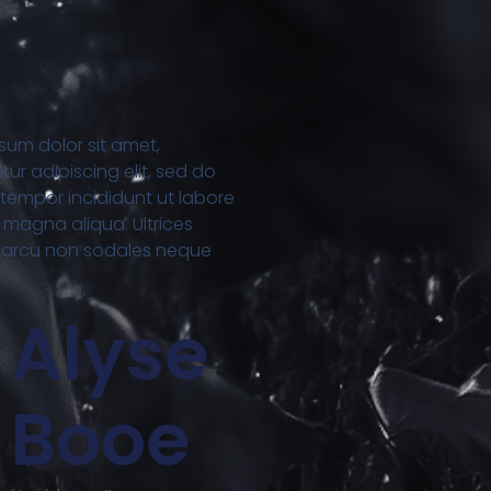
sum dolor sit amet,
ur adipiscing elit, sed do
tempor incididunt ut labore
 magna aliqua. Ultrices
t arcu non sodales neque
Alyse
Booe