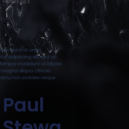
Harrisburg, IL
sum dolor sit amet,
ur adipiscing elit, sed do
tempor incididunt ut labore
 magna aliqua. Ultrices
t arcu non sodales neque
Paul
Stewa