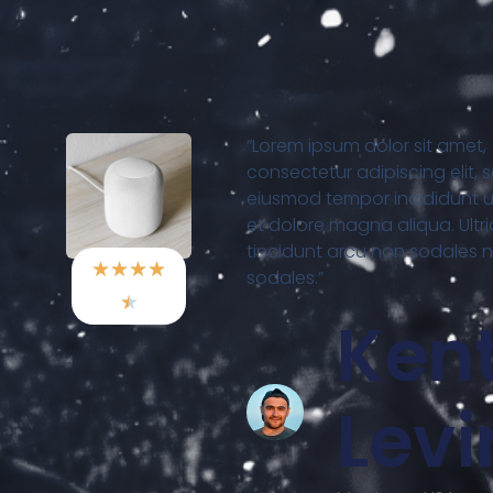
“Lorem ipsum dolor sit amet,
consectetur adipiscing elit, 
eiusmod tempor incididunt u
et dolore magna aliqua. Ultr
tincidunt arcu non sodales 
★
★
★
★
sodales.”
★
Ken
Levi