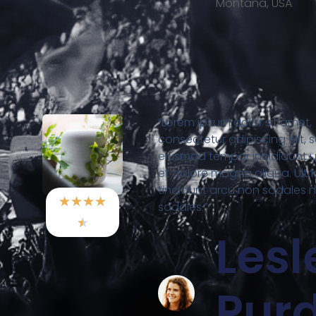
Montana, USA
“Lorem ipsum dolor sit amet,
consectetur adipiscing elit, 
eiusmod tempor incididunt u
et dolore magna aliqua. Ultr
tincidunt arcu non sodales 
★
★
★
★
sodales.”
★
Lesl
Pur