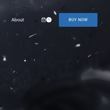
About
BUY NOW
0